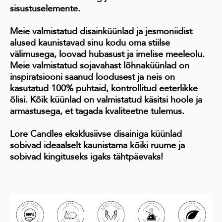
sisustuselemente.
Meie valmistatud disainküünlad ja jesmoniidist
alused
kaunistavad sinu kodu oma stiilse
välimusega, loovad hubasust ja imelise meeleolu.
Meie valmistatud sojavahast lõhnaküünlad
on
inspiratsiooni saanud loodusest ja neis on
kasutatud 100% puhtaid, kontrollitud eeterlikke
õlisi. Kõik küünlad on valmistatud käsitsi hoole ja
armastusega, et tagada kvaliteetne tulemus.
Lore Candles eksklusiivse disainiga küünlad
sobivad ideaalselt kaunistama kõiki ruume ja
sobivad kingituseks igaks tähtpäevaks!