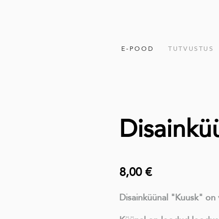
E-POOD
TUTVUSTUS
Disainkü
8,00 €
Disainküünal "Kuusk" on 