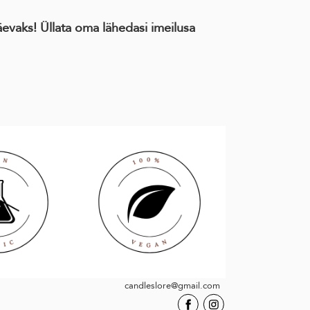
äevaks! Üllata oma lähedasi imeilusa
candleslore@gmail.com