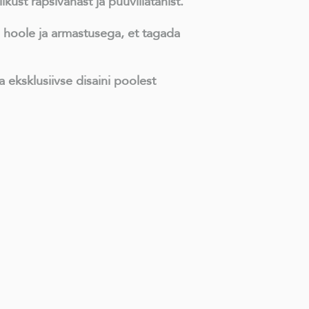
ust rapsivahast ja puuvillatahist.
 hoole ja armastusega, et tagada
a eksklusiivse disaini poolest