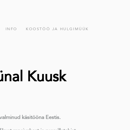
INFO
KOOSTÖÖ JA HULGIMÜÜK
ünal Kuusk
valminud käsitööna Eestis.