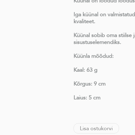
Küünal on loodud looduslik
Iga küünal on valmistatud
kvaliteet.
Küünal sobib oma stiilse j
sisustuselemendiks.
Küünla mõõdud:
Kaal: 63 g
Kõrgus: 9 cm
Laius: 5 cm
Lisa ostukorvi