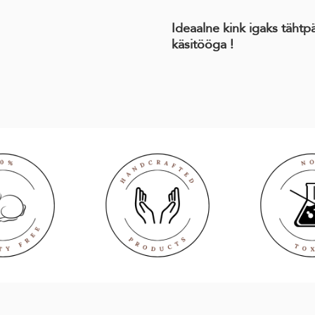
Ideaalne kink igaks tähtp
käsitööga !