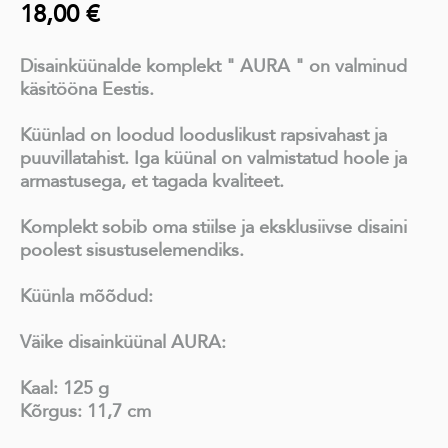
18,00 €
Disainküünalde komplekt " AURA " on valminud
käsitööna Eestis.
Küünlad on loodud looduslikust rapsivahast ja
puuvillatahist. Iga küünal on valmistatud hoole ja
armastusega, et tagada kvaliteet.
Komplekt sobib oma stiilse ja eksklusiivse disaini
poolest sisustuselemendiks.
Küünla mõõdud:
Väike disainküünal AURA:
Kaal: 125 g
Kõrgus: 11,7 cm