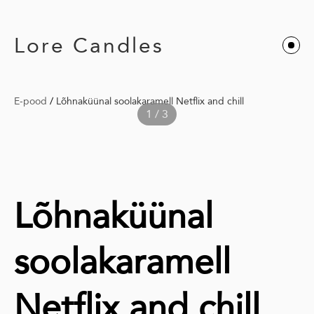
Lore Candles
E-pood
/
Lõhnaküünal soolakaramell Netflix and chill
1 / 3
Lõhnaküünal
soolakaramell
Netflix and chill