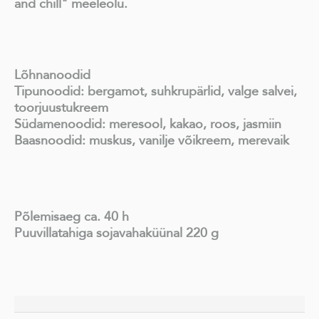
and chill" meeleolu.
Lõhnanoodid
Tipunoodid: bergamot, suhkrupärlid, valge salvei,
toorjuustukreem
Südamenoodid: meresool, kakao, roos, jasmiin
Baasnoodid: muskus, vanilje võikreem, merevaik
Põlemisaeg ca. 40 h
Puuvillatahiga sojavahaküünal 220 g