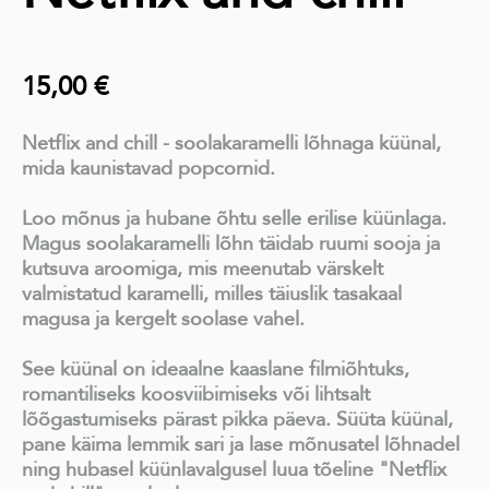
15,00 €
Netflix and chill - soolakaramelli lõhnaga küünal,
mida kaunistavad popcornid.
Loo mõnus ja hubane õhtu selle erilise küünlaga.
Magus soolakaramelli lõhn täidab ruumi sooja ja
kutsuva aroomiga, mis meenutab värskelt
valmistatud karamelli, milles täiuslik tasakaal
magusa ja kergelt soolase vahel.
See küünal on ideaalne kaaslane filmiõhtuks,
romantiliseks koosviibimiseks või lihtsalt
lõõgastumiseks pärast pikka päeva. Süüta küünal,
pane käima lemmik sari ja lase mõnusatel lõhnadel
ning hubasel küünlavalgusel luua tõeline "Netflix