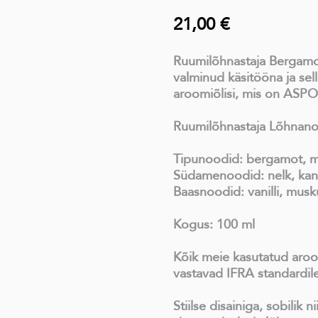
21,00 €
Ruumilõhnastaja Bergamot
valminud käsitööna ja sel
aroomiõlisi, mis on ASPO
Ruumilõhnastaja Lõhnan
Tipunoodid: bergamot, ma
Südamenoodid: nelk, kan
Baasnoodid: vanilli, musku
Kogus: 100 ml
Kõik meie kasutatud aroo
vastavad IFRA standardile
Stiilse disainiga, sobilik 