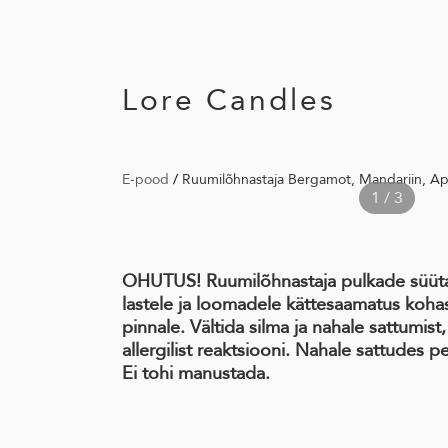
Lore Candles
E-pood
/
Ruumilõhnastaja Bergamot, Mandariin, Ap
1 / 3
OHUTUS! Ruumilõhnastaja pulkade süüta
lastele ja loomadele kättesaamatus koha
pinnale. Vältida silma ja nahale sattumis
allergilist reaktsiooni. Nahale sattudes 
Ei tohi manustada.