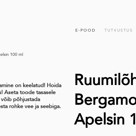
E-POOD
TUTVUSTUS
elsin 100 ml
Ruumilõh
mine on keelatud! Hoida
s! Aseta toode tasasele
Bergamot
t, võib põhjustada
pesta rohke vee
ja seebiga.
Apelsin 