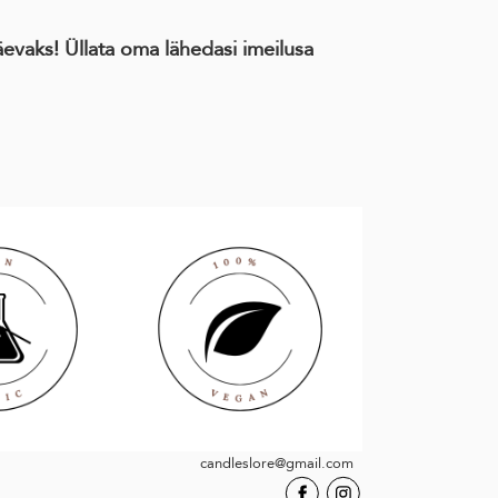
äevaks! Üllata oma lähedasi imeilusa
candleslore@gmail.com