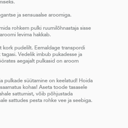
miseks.
egantse ja sensuaalse aroomiga.
mida rohkem pulki ruumilõhnastaja sisse
aroomi levima hakkab.
 kork pudelilt. Eemaldage transpordi
k tagasi. Vedelik imbub pukadesse ja
örates aegajalt pulkasid on aroom
 pulkade süütamine on keelatud! Hoida
tesaamatus kohas! Aseta toode tasasele
nahale sattumist, võib põhjustada
ahale sattudes pesta rohke vee
ja seebiga.