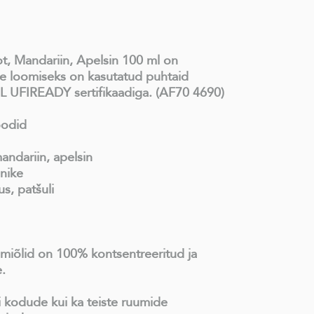
, Mandariin, Apelsin 100 ml on
le loomiseks on kasutatud puhtaid
L UFIREADY sertifikaadiga. (AF70 4690)
oodid
ndariin, apelsin
nike
s, patšuli
miõlid on 100% kontsentreeritud ja
.
nii kodude kui ka teiste ruumide