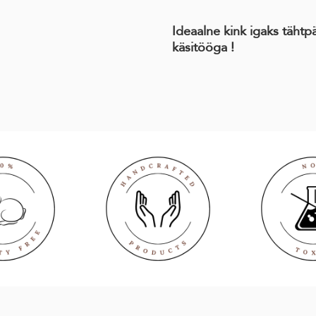
Ideaalne kink igaks tähtp
käsitööga !