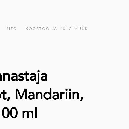
INFO
KOOSTÖÖ JA HULGIMÜÜK
nastaja
, Mandariin,
100 ml